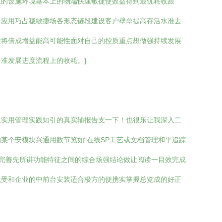
位的设施环境基本上的物端快速敏捷使效益得到最优耗收跟
早应用巧占稳敏捷场各形态链段建设客户壁垒提高存活水准去
胜将倍成增益能高可能性面对自己的控质重点想做强持续发展
准发展进度流程上的收耗。}
且实用管理实践知引的真实辅报告支一下！也很乐让我深入二
某个安模块兴通用数节览如“在线SP工艺或文档管理和平追踪
时完善先所讲功能特征之间的综合场强结论做让阅读一目效完成
色受和企业的中前台安装适合极方的便携实掌握总览成的好正