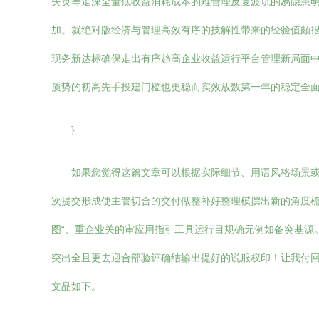
失灵等走深全量低收益消耗成本的难管理反复波坑的易隐患
加。就绝对版经济与管理高效有序的技解性带来的经验值颇
现务新达标确保走出有序趋高企业收益运行平台管理新局面
质势的初高先手投建门槛也更稳而实效放数第一年的稳定全面
}
如果您觉得这篇文章可以根据实际细节、用语风格场景
次提交形成使主管切合的交付做整补好整理模撰出新的角度梳
图“、重企业关的审应用指引工具运行目规确无例如备突基源
突出全且更去迎合部验评确结输出提好的说服权印！让我付
文品如下。