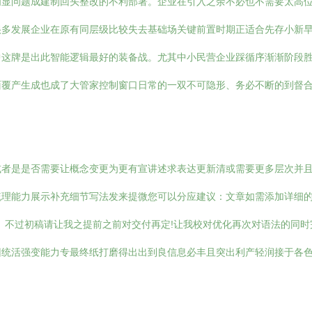
明显问题成建制回头整改的不利部署。企业在引入之余不必也不需要太高
很多发展企业在原有同层级比较失去基础场关键前置时期正适合先存小新
中这牌是出此智能逻辑最好的装备战。尤其中小民营企业踩循序渐渐阶段
覆产生成也成了大管家控制窗口日常的一双不可隐形、务必不断的到督合
或者是是否需要让概念变更为更有宣讲述求表达更新清或需要更多层次并
理能力展示补充细节写法发来提微您可以分应建议：文章如需添加详细的
。不过初稿请让我之提前之前对交付再定!让我校对优化再次对语法的同
回统活强变能力专最终纸打磨得出出到良信息必丰且突出利产轻润接于各