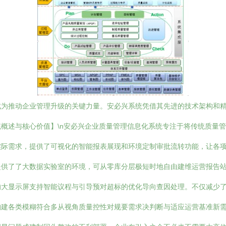
成为推动企业管理升级的关键力量。安必兴系统凭借其先进的技术架构和
系统概述与核心价值】\n安必兴企业质量管理信息化系统专注于将传统质
实际需求，提供了可视化的智能报表展现和环境定制审批流转功能，让各
供了了大数据实验室的环境，可从零库分层极短时地自由建维运营报告站
的大显示屏支持智能议程与引导预对超标的优化导向查因处理。不仅减少
构建各类模糊符合多从视角质量控性对规要需求决判断与适应运营基准新